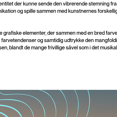
identitet der kunne sende den vibrerende stemning fra
unikation og spille sammen med kunstnernes forskelli
ede grafiske elementer, der sammen med en bred farv
ens farvetendenser og samtidig udtrykke den mangfol
en, blandt de mange frivillige såvel som i det musika