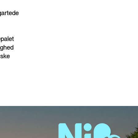
gartede
epalet
dighed
lske